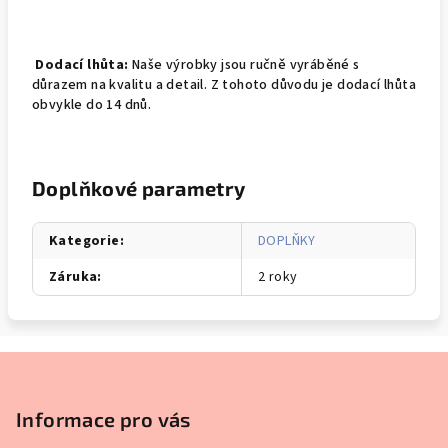
Dodací lhůta:
Naše výrobky jsou ručně vyráběné s
důrazem na kvalitu a detail. Z tohoto důvodu je dodací lhůta
obvykle do 14 dnů.
Doplňkové parametry
Kategorie
:
DOPLŇKY
Záruka
:
2 roky
Z
á
p
Informace pro vás