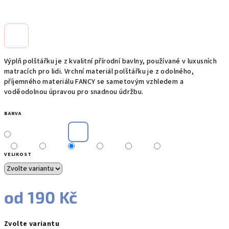
Výplň polštářku je z kvalitní přírodní bavlny, používané v luxusních
matracích pro lidi. Vrchní materiál polštářku je z odolného,
příjemného materiálu FANCY se sametovým vzhledem a
voděodolnou úpravou pro snadnou údržbu.
BARVA
VELIKOST
od
190 Kč
Měrná
Zvolte variantu
cena: