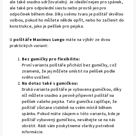
ale také snadno udržovatelný. Je ideální nejen pro spánek,
ale také pro odpolední siestu nebo prostě jen pro
odpočinek během dne. Díky svému tvaru je polštář skvělou
volbou, pokud ho můžete někde opřít, nebo ho začlenit do
konstrukce, jako je pelíšek pro pejska.
U
polštáře Maximus Lungo
máte na výběr ze dvou
praktických variant:
Bez gumičky pro flexibilitu:
První varianta polštáře přichází bez gumičky, což
znamená, že jej můžete umístit na pelíšek podle
svého uvážení.
Na dotaz také s gumičkou:
Druhá varianta polštáře je vybavena gumičkou, díky
níž můžete snadno a pevně připevnit polštář na
pelíšek vašeho pejska. Tato gumička zajišťuje, že
polštář zůstane stabilně na svém místě během
spánku. Pokud máte záujem o túto variantu, kde je
polštář vybavený gumičkou, neváhejte se na nás
obrátit. Rádi vám poskytneme všetky potrebné
informácie.