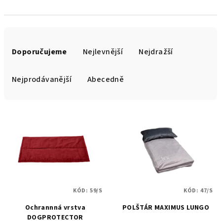
Ř
a
Doporučujeme
Nejlevnější
Nejdražší
z
e
Nejprodávanější
Abecedně
n
í
V
p
ý
r
p
o
i
d
s
u
p
k
KÓD:
59/S
KÓD:
47/S
r
t
Ochrannná vrstva
POLŠTÁR MAXIMUS LUNGO
o
ů
DOGPROTECTOR