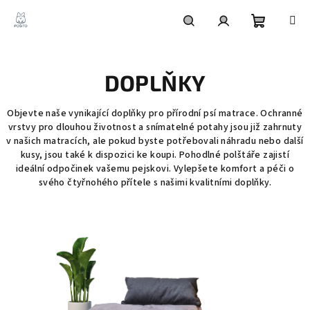
Přejít
na
obsah
Nákupní
Hledat
Přihlášení
DOPLŇKY
košík
Objevte naše vynikající doplňky pro přírodní psí matrace. Ochranné
vrstvy pro dlouhou životnost a snímatelné potahy jsou již zahrnuty
v našich matracích, ale pokud byste potřebovali náhradu nebo další
kusy, jsou také k dispozici ke koupi. Pohodlné polštáře zajistí
ideální odpočinek vašemu pejskovi. Vylepšete komfort a péči o
svého čtyřnohého přítele s našimi kvalitními doplňky.