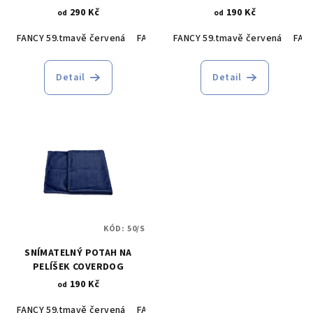
d
290 Kč
190 Kč
od
od
u
FANCY 59.tmavě červená
FANCY 79.námořnická modřá
FANCY 59.tmavě červená
FANCY 90.
FAN
k
t
Detail
Detail
ů
KÓD:
50/S
SNÍMATELNÝ POTAH NA
PELÍŠEK COVERDOG
190 Kč
od
FANCY 59.tmavě červená
FANCY 79.námořnická modřá
FANCY 90.