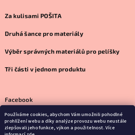
ý
p
Za kulisami POŠITA
i
s
u
Druhá šance pro materiály
Výběr správných materiálů pro pelíšky
Tři části v jednom produktu
Facebook
Používáme cookies, abychom Vám umožnili pohodlné
prohlížení webu a díky analýze provozu webu neustále
zlepšovali jeho funkce, výkon a použitelnost. Více
Instagram
informací
zde
.