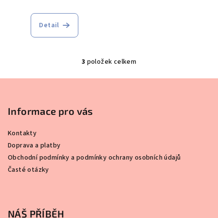
Detail
3
položek celkem
O
v
Z
l
á
á
p
Informace pro vás
d
a
a
c
Kontakty
t
í
Doprava a platby
í
p
Obchodní podmínky a podmínky ochrany osobních údajů
r
Časté otázky
v
k
y
v
NÁŠ PŘÍBĚH